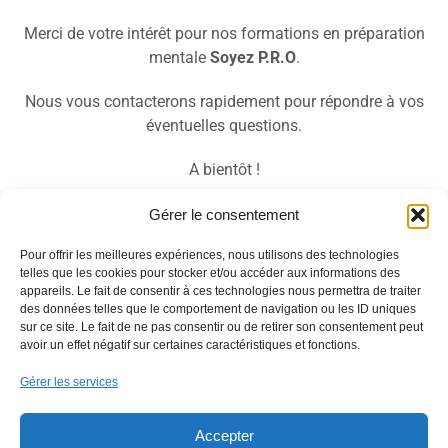
Merci de votre intérêt pour nos formations en préparation
mentale
Soyez P.R.O
.
Nous vous contacterons rapidement pour répondre à vos
éventuelles questions.
A bientôt !
Ronan & Thomas
Gérer le consentement
Pour offrir les meilleures expériences, nous utilisons des technologies
telles que les cookies pour stocker et/ou accéder aux informations des
appareils. Le fait de consentir à ces technologies nous permettra de traiter
← Retour à l'Accueil
Demande d'infos
des données telles que le comportement de navigation ou les ID uniques
sur ce site. Le fait de ne pas consentir ou de retirer son consentement peut
avoir un effet négatif sur certaines caractéristiques et fonctions.
Gérer les services
Politique de confidentialité
Mentions légales
Accepter