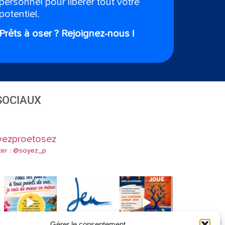
personnel pour libérer tout votre
potentiel.
Prêts à oser ? Rejoignez-nous !
SOCIAUX
yezproetosez
ter : @soyez_p
Gérer le consentement