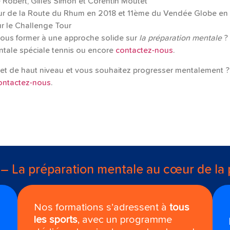
e Robert, Gilles Simon et Corentin Moutet
ueur de la Route du Rhum en 2018 et 11ème du Vendée Globe e
ur le Challenge Tour
vous former à une approche solide sur
la préparation mentale
?
ntale spéciale tennis ou encore
contactez-nous
.
jet de haut niveau et vous souhaitez progresser mentalement
ontactez-nous
.
 – La préparation mentale au cœur de la
Nos formations s’adressent à
tous
les sports
, avec un programme