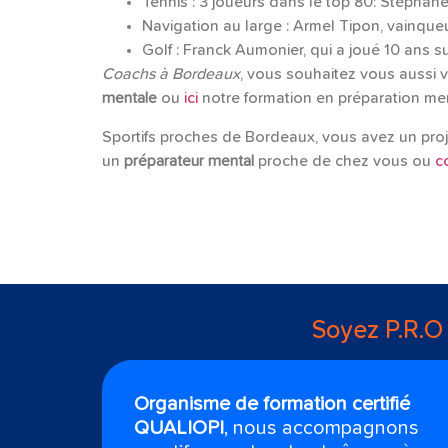
Tennis : 3 joueurs dans le top 80: Stéphan
Navigation au large : Armel Tipon, vainq
Golf : Franck Aumonier, qui a joué 10 ans s
Coachs à Bordeaux
, vous souhaitez vous aussi 
mentale
ou
ici
notre formation en préparation me
Sportifs proches de Bordeaux, vous avez un pro
un
préparateur mental
proche de chez vous ou
c
Soyez P.R.O
Organisme de formation certifié
QUALIOPI
, nous accompagnons