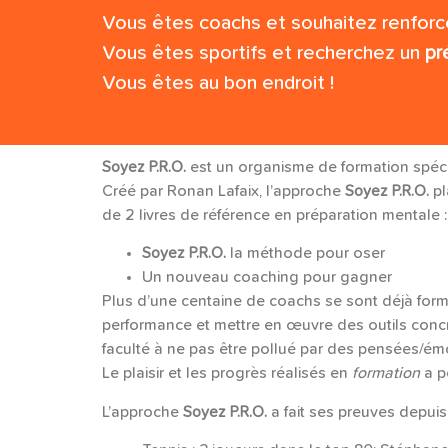
Vous êtes coachs et souhaitez renforc
Vous êtes sportifs et recherchez un
pr
Vous êtes au bon endroit !
Soyez P.R.O.
est un organisme de formation spéci
Créé par Ronan Lafaix, l’approche
Soyez P.R.O.
pl
de 2 livres de référence en préparation mentale :
Soyez P.R.O.
la méthode pour oser
Un nouveau coaching pour gagner
Plus d’une centaine de coachs se sont déjà for
performance et mettre en œuvre des outils concret
faculté à ne pas être pollué par des pensées/émot
Le plaisir et les progrès réalisés en
formation
a p
L’approche
Soyez P.R.O.
a fait ses preuves depui