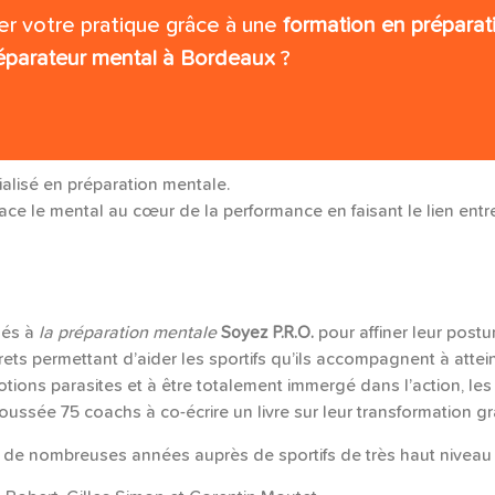
er votre pratique grâce à une
formation en prépara
éparateur mental à Bordeaux
?
alisé en préparation mentale.
ace le mental au cœur de la performance en faisant le lien entre l
més à
la préparation mentale
Soyez P.R.O.
pour affiner leur postu
s permettant d’aider les sportifs qu’ils accompagnent à atteindr
ions parasites et à être totalement immergé dans l’action, les 
oussée 75 coachs à co-écrire un livre sur leur transformation g
s de nombreuses années auprès de sportifs de très haut niveau