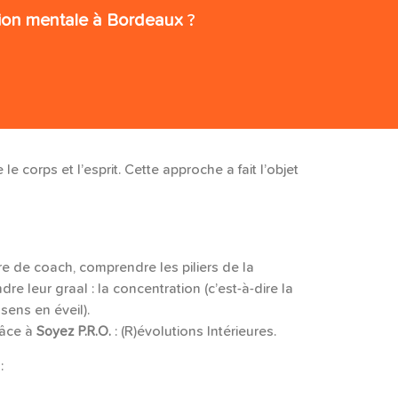
tion mentale à Bordeaux
?
e corps et l’esprit. Cette approche a fait l’objet
re de coach, comprendre les piliers de la
e leur graal : la concentration (c’est-à-dire la
sens en éveil).
râce à
Soyez P.R.O.
: (R)évolutions Intérieures.
 :