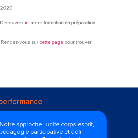
n 2020
 Découvrez
ici
notre
formation en préparation
 ? Rendez-vous sur
cette page
pour trouver
 performance
Notre approche : unité corps-esprit,
pédagogie participative et défi