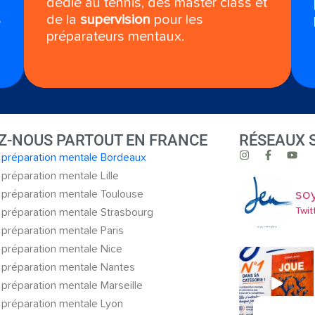
dédié au tennis, des master class et
s
de la
supervision
pour les
préparateurs mentaux.
Z-NOUS PARTOUT EN FRANCE
RÉSEAUX 
 préparation mentale Bordeaux
préparation mentale Lille
so
 préparation mentale Toulouse
Twit
 préparation mentale Strasbourg
préparation mentale Paris
 préparation mentale Nice
 préparation mentale Nantes
préparation mentale Marseille
 préparation mentale Lyon