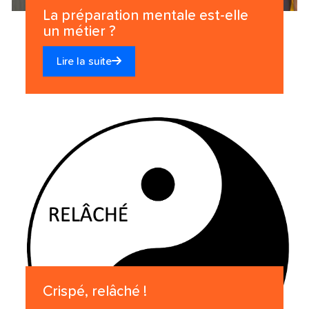
La préparation mentale est-elle
un métier ?
Lire la suite
Crispé, relâché !