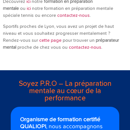
Découvrez
ici
notre
formation en préparation
mentale
ou
ici
notre formation en préparation mentale
spéciale tennis ou encore
contactez-nous
.
Sportifs proches de Lyon, vous avez un projet de haut
niveau et vous souhaitez progresser mentalement ?
Rendez-vous sur
cette page
pour trouver un
préparateur
mental
proche de chez vous ou
contactez-nous
.
Soyez P.R.O – La préparation
mentale au cœur de la
performance
Organisme de formation certifié
QUALIOPI
, nous accompagnons