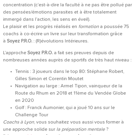
concentration (c’est-à-dire la faculté à ne pas être pollué par
des pensées/émotions parasites et à être totalement
immergé dans l’action, les sens en éveil).
Le plaisir et les progrès réalisés en
formation
a poussée 75
coachs à co-écrire un livre sur leur transformation grâce
à
Soyez P.R.O.
: (R)évolutions Intérieures.
L’approche
Soyez P.R.O.
a fait ses preuves depuis de
nombreuses années auprès de sportifs de très haut niveau :
Tennis : 3 joueurs dans le top 80: Stéphane Robert,
Gilles Simon et Corentin Moutet
Navigation au large : Armel Tipon, vainqueur de la
Route du Rhum en 2018 et 11ème du Vendée Globe
en 2020
Golf : Franck Aumonier, qui a joué 10 ans sur le
Challenge Tour
Coachs à Lyon
, vous souhaitez vous aussi vous former à
une approche solide sur
la préparation mentale
?